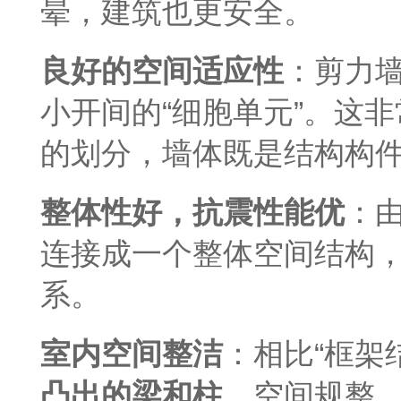
晕，建筑也更安全。
良好的空间适应性
：剪力
小开间的“细胞单元”。这
的划分，墙体既是结构构
整体性好，抗震性能优
：
连接成一个整体空间结构
系。
室内空间整洁
：相比“框架
凸出的梁和柱
，空间规整