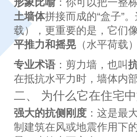
形象比喻
：你可以把一整
土墙体
拼接而成的“盒子”
载），更重要的是，它们像
平推力和摇晃
（水平荷载
专业术语
：剪力墙，也叫
在抵抗水平力时，墙体内部
二、 为什么它在住宅
强大的抗侧刚度
：这是最
制建筑在风或地震作用下