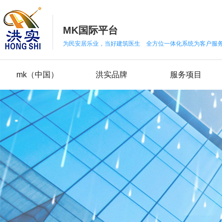
MK国际平台
为民安居乐业，当好建筑医生 全方位一体化系统为客户服
mk（中国）
洪实品牌
服务项目