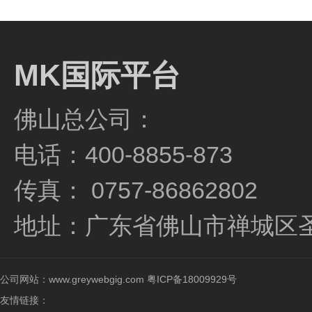
MK国际平台
佛山总公司：
电话：400-8855-873
传真： 0757-86862802
地址：广东省佛山市禅城区
公司网站：www.greywebgig.com
粤ICP备18009929号
友情链接：