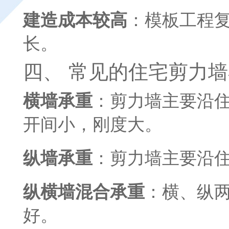
建造成本较高
：模板工程
长。
四、 常见的住宅剪力
横墙承重
：剪力墙主要沿
开间小，刚度大。
纵墙承重
：剪力墙主要沿
纵横墙混合承重
：横、纵
好。