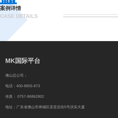
案例详情
CASE DETAILS
MK国际平台
佛山总公司：
电话：400-8855-873
传真： 0757-86862802
地址：广东省佛山市禅城区圣堂后街5号洪实大厦