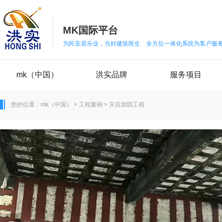
MK国际平台
为民安居乐业，当好建筑医生 全方位一体化系统为客户服
mk（中国）
洪实品牌
服务项目
您的位置：
mk（中国）
>
工程案例
>
灾后加固工程